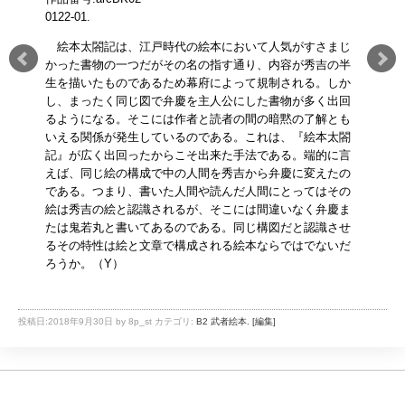
0122-01.
E1 時空間の表現.
E2 フレームいろいろ.
E3 光と動き.
E4 絵本で遊ぶ.
絵本太閤記は、江戸時代の絵本において人気がすさまじ
F 製作と出版.
かった書物の一つだがその名の指す通り、内容が秀吉の半
生を描いたものであるため幕府によって規制される。しか
F1 製作と出版.
F2 江戸時代の出版諸々
F3 版本絵本を製作
し、まったく同じ図で弁慶を主人公にした書物が多く出回
るようになる。そこには作者と読者の間の暗黙の了解とも
いえる関係が発生しているのである。これは、『絵本太閤
記』が広く出回ったからこそ出来た手法である。端的に言
えば、同じ絵の構成で中の人間を秀吉から弁慶に変えたの
である。つまり、書いた人間や読んだ人間にとってはその
絵は秀吉の絵と認識されるが、そこには間違いなく弁慶ま
たは鬼若丸と書いてあるのである。同じ構図だと認識させ
るその特性は絵と文章で構成される絵本ならではでないだ
ろうか。（Y）
投稿日:
2018年9月30日
by
8p_st
カテゴリ:
B2 武者絵本.
[編集]