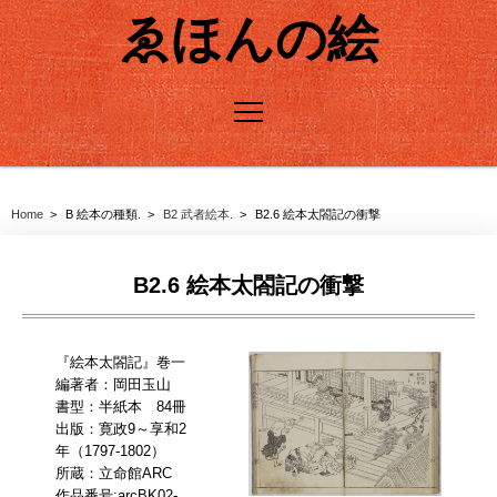
ゑほんの絵
ごあいさつ
Home
B 絵本の種類.
B2 武者絵本.
B2.6 絵本太閤記の衝撃
A 絵本を概観する
B2.6 絵本太閤記の衝撃
A1 絵本というメディア.
A2 絵本の変遷.
A3 ARC所蔵絵本の名品.
B 絵本の種類.
B1 絵手本.
B2 武者絵本.
B3 役者絵本.
B4 名所絵本.
B5 風俗絵本.
『
絵本
太閤記
』巻一
C 子ども絵本.
編著者：
岡田玉山
書型：半紙本
84冊
D 教育・教養への効用.
出版：寛政9～享和2
年（1797-1802）
所蔵：立命館ARC
E 絵本の表現.
作品番号:
arcBK02-