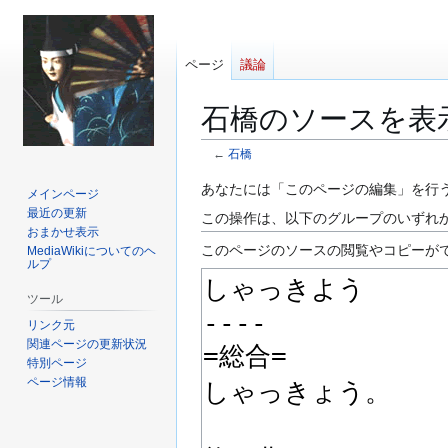
ページ
議論
石橋のソースを表
←
石橋
ナ
検
あなたには「このページの編集」を行
メインページ
ビ
索
最近の更新
この操作は、以下のグループのいずれ
ゲ
に
おまかせ表示
このページのソースの閲覧やコピーが
MediaWikiについてのヘ
ー
移
ルプ
シ
動
ョ
ツール
ン
リンク元
に
関連ページの更新状況
特別ページ
移
ページ情報
動