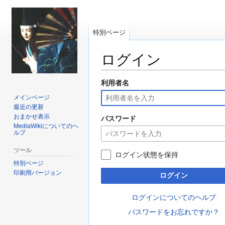
特別ページ
ログイン
利用者名
ナ
検
ビ
索
メインページ
ゲ
に
最近の更新
ー
移
おまかせ表示
パスワード
MediaWikiについてのヘ
シ
動
ルプ
ョ
ン
ツール
ログイン状態を保持
に
特別ページ
移
印刷用バージョン
ログイン
動
ログインについてのヘルプ
パスワードをお忘れですか？