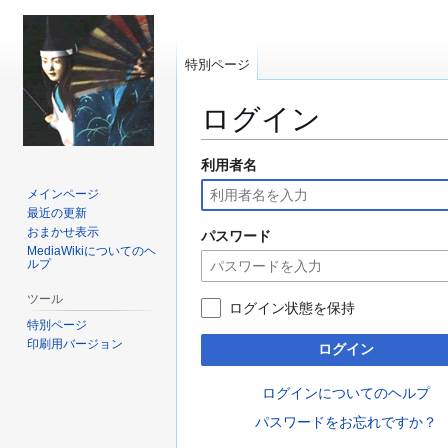
特別ページ
ログイン
利用者名
ナ
検
ビ
索
メインページ
ゲ
に
最近の更新
ー
移
おまかせ表示
パスワード
MediaWikiについてのヘ
シ
動
ルプ
ョ
ン
ツール
ログイン状態を保持
に
特別ページ
移
印刷用バージョン
ログイン
動
ログインについてのヘルプ
パスワードをお忘れですか？