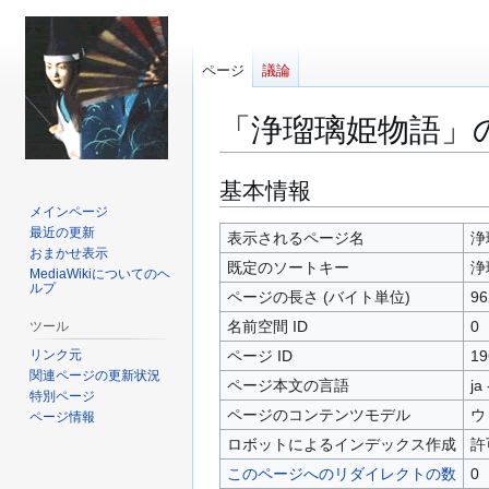
ページ
議論
「浄瑠璃姫物語」
ナ
検
基本情報
ビ
索
メインページ
最近の更新
ゲ
に
表示されるページ名
浄
おまかせ表示
ー
移
既定のソートキー
浄
MediaWikiについてのヘ
シ
動
ルプ
ページの長さ (バイト単位)
96
ョ
名前空間 ID
0
ツール
ン
に
リンク元
ページ ID
19
関連ページの更新状況
移
ページ本文の言語
ja
特別ページ
動
ページのコンテンツモデル
ウ
ページ情報
ロボットによるインデックス作成
許
このページへのリダイレクトの数
0