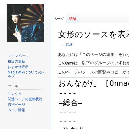
ページ
議論
女形のソースを表
←
女形
ナ
検
あなたには「このページの編集」を行
メインページ
ビ
索
最近の更新
この操作は、以下のグループのいずれ
ゲ
に
おまかせ表示
このページのソースの閲覧やコピーが
MediaWikiについてのヘ
ー
移
ルプ
シ
動
ョ
ツール
ン
リンク元
に
関連ページの更新状況
特別ページ
移
ページ情報
動